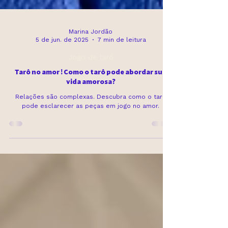
Marina Jordão
5 de jun. de 2025
7 min de leitura
Jogo de tarô
Tarô no amor ! Como o tarô pode abordar sua
vida amorosa?
Relações são complexas. Descubra como o tarô
pode esclarecer as peças em jogo no amor.