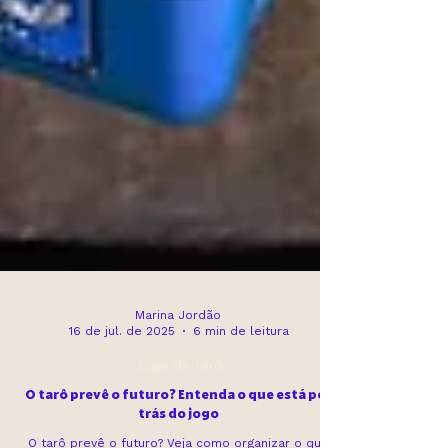
Marina Jordão
16 de jul. de 2025
6 min de leitura
Jogo de tarô
O tarô prevê o futuro? Entenda o que está por