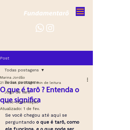
Post
Todas postagens
Marina Jordão
Todas postagens
21 de out. de 2024
5 min de leitura
O que é tarô ? Entenda o
Jogo de tarô
que significa
Auto-observação
Atualizado:
1 de fev.
Se você chegou até aqui se 
perguntando 
o que é tarô, como 
ele funciona, e o que pode ser 