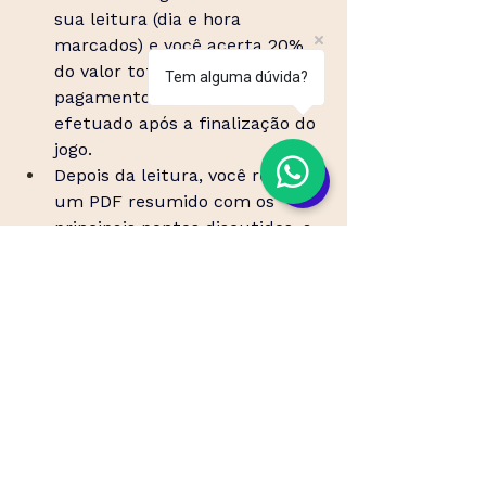
sua leitura (dia e hora 
marcados) e você acerta 20% 
do valor total. O restante do 
Tem alguma dúvida?
pagamento poderá ser 
efetuado após a finalização do 
jogo.
Depois da leitura, você recebe 
um PDF resumido com os 
principais pontos discutidos, a 
imagem do jogo e um vale-
presente de 10% para 
presentear alguém (adquirido 
apenas na primeira leitura).
Como você sai do jogo?
Mais consciente
: desenvolve 
entendimento sobre si mesma 