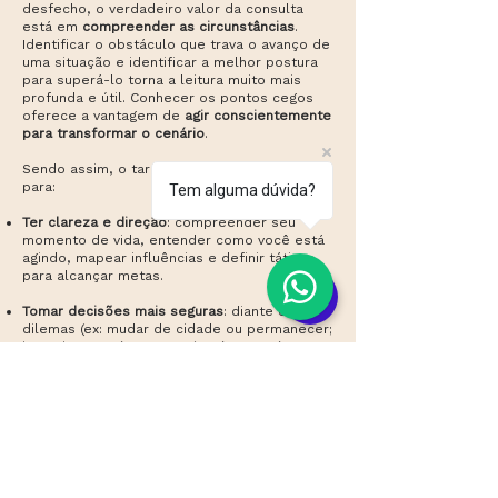
desfecho, o verdadeiro valor da consulta
está em
compreender as circunstâncias
.
Identificar o obstáculo que trava o avanço de
uma situação e identificar a melhor postura
para superá-lo torna a leitura muito mais
profunda e útil. Conhecer os pontos cegos
oferece a vantagem de
agir conscientemente
para transformar o cenário
.
Sendo assim, o tarô é uma boa ferramenta
para:
Tem alguma dúvida?
Ter clareza e direção
: compreender seu
momento de vida, entender como você está
agindo, mapear influências e definir táticas
para alcançar metas.
Tomar decisões mais seguras
: diante de
dilemas (ex: mudar de cidade ou permanecer;
investir no projeto A ou B), o jogo projeta
cenários e consequências, permitindo
escolhas baseadas em informação.
Fortalecer relações
: seja no âmbito afetivo,
familiar ou profissional. O tarô mapeia
intenções, sentimentos e comportamentos,
revelando pontos de afinidade e atrito. É
ideal para entender bloqueios e definir a