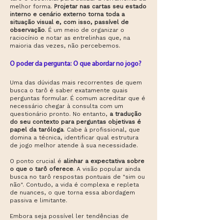
melhor forma.
Projetar nas cartas seu estado
interno e cenário externo torna toda a
situação visual e, com isso, passível de
observação
. É um meio de organizar o
raciocínio e notar as entrelinhas que, na
maioria das vezes, não percebemos.
O poder da pergunta: O que abordar no jogo?
Uma das dúvidas mais recorrentes de quem
busca o tarô é saber exatamente quais
perguntas formular. É comum acreditar que é
necessário chegar à consulta com um
questionário pronto. No entanto,
a tradução
do seu contexto para perguntas objetivas é
papel da taróloga
. Cabe à profissional, que
domina a técnica, identificar qual estrutura
de jogo melhor atende à sua necessidade.
O ponto crucial é
alinhar a expectativa sobre
o que o tarô oferece
. A visão popular ainda
busca no tarô respostas pontuais de "sim ou
não". Contudo, a vida é complexa e repleta
de nuances, o que torna essa abordagem
passiva e limitante.
Embora seja possível ler tendências de