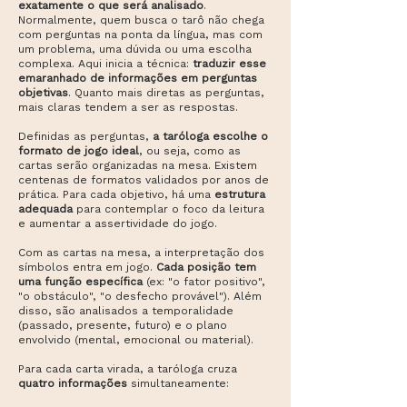
exatamente o que será analisado
.
Normalmente, quem busca o tarô não chega
com perguntas na ponta da língua, mas com
um problema, uma dúvida ou uma escolha
complexa. Aqui inicia a técnica:
traduzir esse
emaranhado de informações em perguntas
objetivas
. Quanto mais diretas as perguntas,
mais claras tendem a ser as respostas.
Definidas as perguntas,
a taróloga escolhe o
formato de jogo ideal
, ou seja, como as
cartas serão organizadas na mesa. Existem
centenas de formatos validados por anos de
prática. Para cada objetivo, há uma
estrutura
adequada
para contemplar o foco da leitura
e aumentar a assertividade do jogo.
Com as cartas na mesa, a interpretação dos
símbolos entra em jogo.
Cada posição tem
uma função específica
(ex: "o fator positivo",
"o obstáculo", "o desfecho provável"). Além
disso, são analisados a
temporalidade
(passado, presente, futuro) e o plano
envolvido (mental, emocional ou material).
Para cada carta virada, a taróloga cruza
quatro informações
simultaneamente: