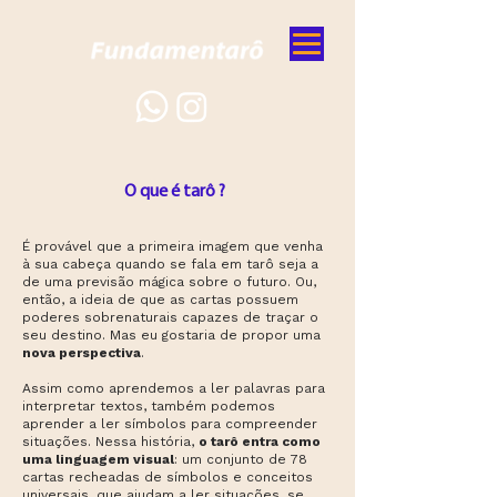
O que é tarô ?
É provável que a primeira imagem que venha
à sua cabeça quando se fala em tarô seja a
de uma previsão mágica sobre o futuro. Ou,
então, a ideia de que as cartas possuem
poderes sobrenaturais capazes de traçar o
seu destino. Mas eu gostaria de propor uma
nova perspectiva
.
Assim como aprendemos a ler palavras para
interpretar textos, também podemos
aprender a ler símbolos para compreender
situações. Nessa história,
o tarô entra como
uma linguagem visual
: um conjunto de 78
cartas recheadas de símbolos e conceitos
universais, que ajudam a ler situações, se