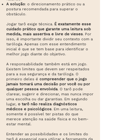
A solução
: o direcionamento prático ou a
postura recomendada para superar o
obstáculo.
Jogar tarô exige técnica.
É exatamente esse
cuidado prático que garante uma leitura sob
medida, mais assertiva e livre de vieses
. Por
isso, é importante dividir seu contexto com a
taróloga. Apenas com esse entendimento
inicial é que se tem base para identificar o
melhor jogo diante do objetivo.
A responsabilidade também está em jogo.
Existem limites que devem ser respeitados
para a sua segurança e da taróloga.
O
primeiro deles é
compreender que o jogo
jamais tomará uma decisão por você ou por
qualquer pessoa envolvida
. O tarô pode
clarear, sugerir e direcionar, mas nunca impor
uma escolha ou dar garantias. Em segundo
lugar,
o tarô não realiza diagnósticos
médicos e psicológicos
. Em uma leitura,
somente é possível ter pistas do que
merece atenção na saúde física e no bem-
estar mental.
Entender as possibilidades e os limites do
tarô é essencial para utilizar a ferramenta da