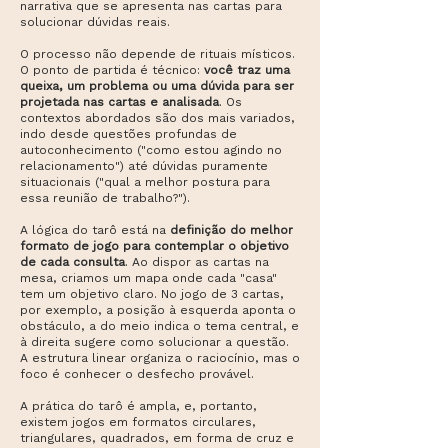
narrativa que se apresenta nas cartas para
solucionar dúvidas reais.
O processo não depende de rituais místicos.
O ponto de partida é técnico:
você traz uma
queixa, um problema ou uma dúvida para ser
projetada nas cartas e analisada
. Os
contextos abordados são dos mais variados,
indo desde questões profundas de
autoconhecimento ("como estou agindo no
relacionamento") até dúvidas puramente
situacionais ("qual a melhor postura para
essa reunião de trabalho?").
A lógica do tarô está na
definição do melhor
formato de jogo para contemplar o objetivo
de cada consulta
. Ao dispor as cartas na
mesa, criamos um mapa onde cada "casa"
tem um objetivo claro. No jogo de 3 cartas,
por exemplo, a posição à esquerda aponta o
obstáculo, a do meio indica o tema central, e
à direita sugere como solucionar a questão.
A estrutura linear organiza o raciocínio, mas o
foco é conhecer o desfecho provável.
A prática do tarô é ampla, e, portanto,
existem jogos em formatos circulares,
triangulares, quadrados, em forma de cruz e