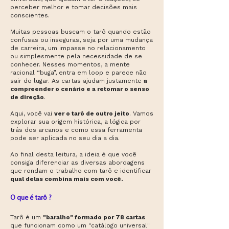
perceber melhor e tomar decisões mais
conscientes.
Muitas pessoas buscam o tarô quando estão
confusas ou inseguras, seja por uma mudança
de carreira, um impasse no relacionamento
ou simplesmente pela necessidade de se
conhecer. Nesses momentos, a mente
racional “buga”, entra em loop e parece não
sair do lugar. As cartas ajudam justamente
a
compreender o cenário e a retomar o senso
de direção
.
Aqui, você vai
ver o tarô de outro jeito
. Vamos
explorar sua origem histórica, a lógica por
trás dos arcanos e como essa ferramenta
pode ser aplicada no seu dia a dia.
Ao final desta leitura, a ideia é que você
consiga diferenciar as diversas abordagens
que rondam o trabalho com tarô e identificar
qual delas combina mais com você.
O que é tarô ?
Tarô é um
"baralho" formado por 78 cartas
que funcionam como um "catálogo universal"