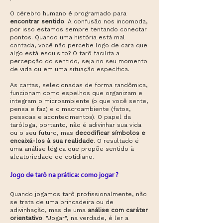
O cérebro humano é programado para
encontrar sentido
. A confusão nos incomoda,
por isso estamos sempre tentando conectar
pontos. Quando uma história está mal
contada, você não percebe logo de cara que
algo está esquisito? O tarô facilita a
percepção do sentido, seja no seu momento
de vida ou em uma situação específica.
As cartas, selecionadas de forma randômica,
funcionam como espelhos que organizam e
integram o microambiente (o que você sente,
pensa e faz) e o macroambiente (fatos,
pessoas e acontecimentos). O papel da
taróloga, portanto, não é adivinhar sua vida
ou o seu futuro, mas
decodificar símbolos e
encaixá-los à sua realidade
. O resultado é
uma análise lógica que propõe sentido à
aleatoriedade do cotidiano.
Jogo de tarô na prática: como jogar ?
Quando jogamos tarô profissionalmente, não
se trata de uma brincadeira ou de
adivinhação, mas de uma
análise com caráter
orientativo
. "Jogar", na verdade, é ler a