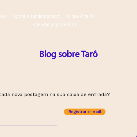
ício
Sobre o fundamentarô
O que é tarô ?
Blog
Agendar jogo de tarô
Blog sobre Tarô
 cada nova postagem na sua caixa de entrada?
Registrar e-mail