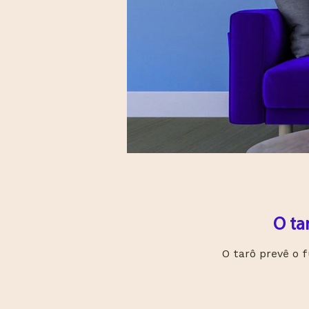
O ta
O tarô prevê o 