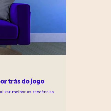
or trás do jogo
alizar melhor as tendências.