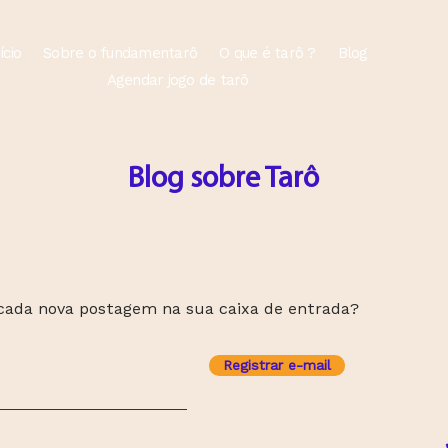
ício
Sobre o fundamentarô
O que é tarô ?
Blog
Agendar jogo de tarô
Blog sobre Tarô
 cada nova postagem na sua caixa de entrada?
Registrar e-mail