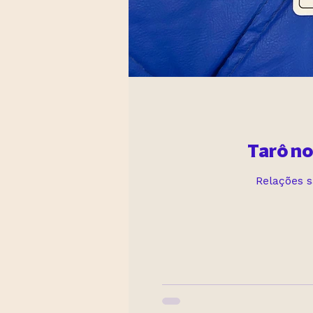
Tarô no
Relações 