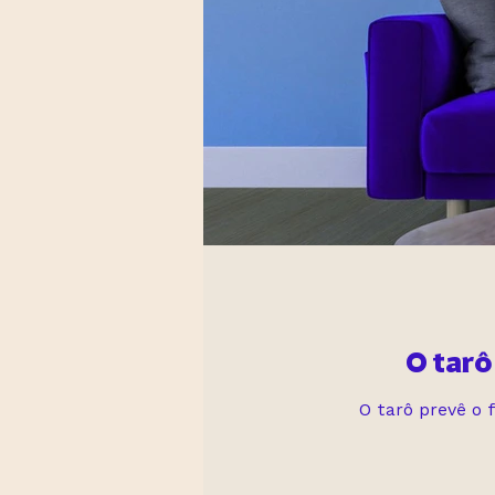
O tarô
O tarô prevê o 