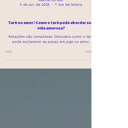
Marina Jordão
5 de jun. de 2025
7 min de leitura
Jogo de tarô
Tarô no amor ! Como o tarô pode abordar sua
vida amorosa?
Relações são complexas. Descubra como o tarô
pode esclarecer as peças em jogo no amor.