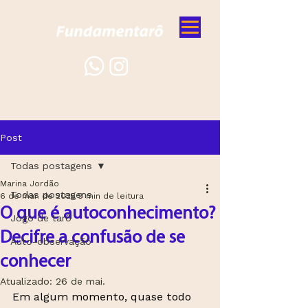
Post
Todas postagens
Marina Jordão
Todas postagens
6 de mar. de 2025
9 min de leitura
O que é autoconhecimento?
Jogo de tarô
Decifre a confusão de se
Auto-observação
conhecer
Atualizado:
26 de mai.
Em algum momento, quase todo 