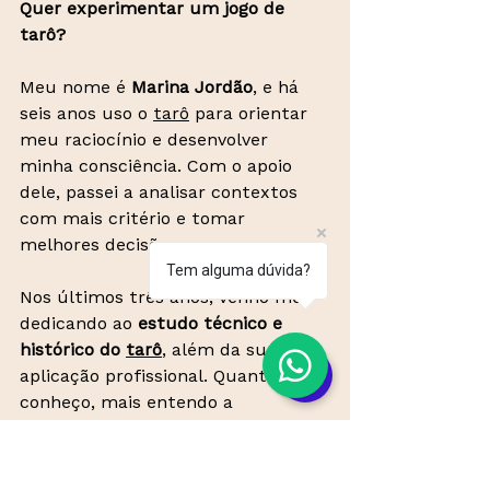
Quer experimentar um jogo de 
tarô?
Meu nome é 
Marina Jordão
, e há 
seis anos uso o 
tarô
 para orientar 
meu raciocínio e desenvolver 
minha consciência. Com o apoio 
dele, passei a analisar contextos 
com mais critério e tomar 
melhores decisões.
Tem alguma dúvida?
Nos últimos três anos, venho me 
dedicando ao 
estudo técnico e 
histórico do 
tarô
, além da sua 
aplicação profissional. Quanto mais 
conheço, mais entendo a 
importância de 
fundamentar o 
assunto
, tornando esse 
conhecimento acessível.