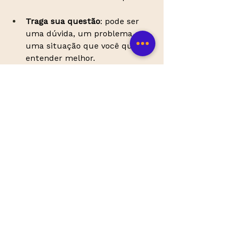
Traga sua questão
: pode ser 
uma dúvida, um problema ou 
uma situação que você quer 
entender melhor.
Escolha a opção de leitura e o 
formato de comunicação
: você 
escolhe entre as opções abaixo 
e define se prefere gravação de 
áudio ou videochamada.
🟣
Carta na Manga
Leitura para explorar uma 
única 
situação
.
Chamada ao vivo (20 min): R$ 97,00.
Gravação e imagem (envio no 
mesmo dia): R$ 57,00. 